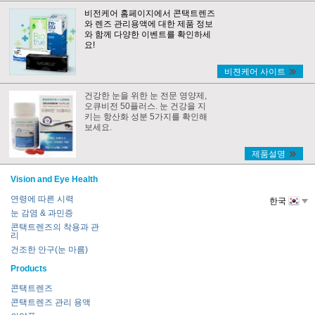
비전케어 홈페이지에서 콘택트렌즈
와 렌즈 관리용액에 대한 제품 정보
와 함께 다양한 이벤트를 확인하세
요!
비젼케어 사이트
건강한 눈을 위한 눈 전문 영양제,
오큐비전 50플러스. 눈 건강을 지
키는 항산화 성분 5가지를 확인해
보세요.
제품설명
Vision and Eye Health
연령에 따른 시력
한국
눈 감염 & 과민증
콘택트렌즈의 착용과 관
리
건조한 안구(눈 마름)
Products
콘택트렌즈
콘택트렌즈 관리 용액