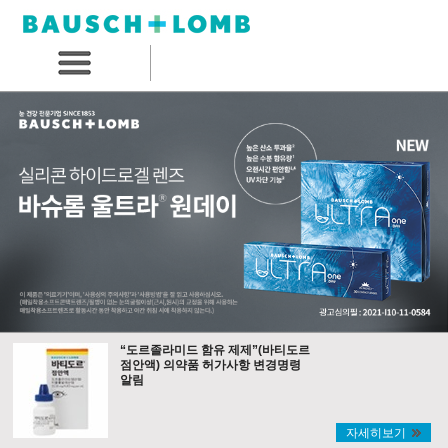
“도르졸라미드 함유 제제”(바티도르
점안액) 의약품 허가사항 변경명령
알림
자세히보기