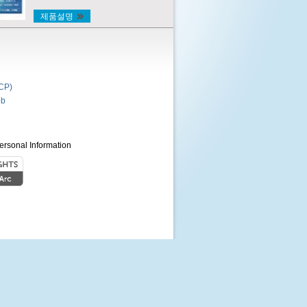
제품설명
P)
b
ersonal Information