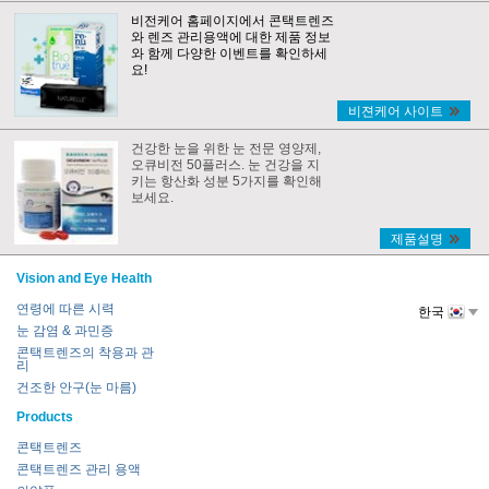
비전케어 홈페이지에서 콘택트렌즈
와 렌즈 관리용액에 대한 제품 정보
와 함께 다양한 이벤트를 확인하세
요!
비젼케어 사이트
건강한 눈을 위한 눈 전문 영양제,
오큐비전 50플러스. 눈 건강을 지
키는 항산화 성분 5가지를 확인해
보세요.
제품설명
Vision and Eye Health
연령에 따른 시력
한국
눈 감염 & 과민증
콘택트렌즈의 착용과 관
리
건조한 안구(눈 마름)
Products
콘택트렌즈
콘택트렌즈 관리 용액