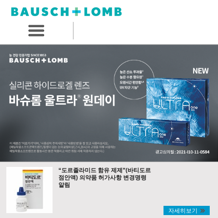
“도르졸라미드 함유 제제”(바티도르
점안액) 의약품 허가사항 변경명령
알림
자세히보기