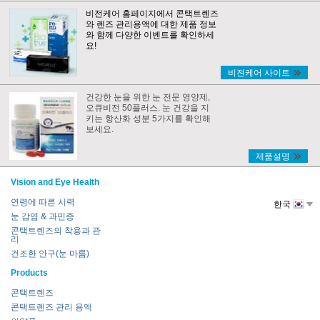
비전케어 홈페이지에서 콘택트렌즈
와 렌즈 관리용액에 대한 제품 정보
와 함께 다양한 이벤트를 확인하세
요!
비젼케어 사이트
건강한 눈을 위한 눈 전문 영양제,
오큐비전 50플러스. 눈 건강을 지
키는 항산화 성분 5가지를 확인해
보세요.
제품설명
Vision and Eye Health
연령에 따른 시력
한국
눈 감염 & 과민증
콘택트렌즈의 착용과 관
리
건조한 안구(눈 마름)
Products
콘택트렌즈
콘택트렌즈 관리 용액