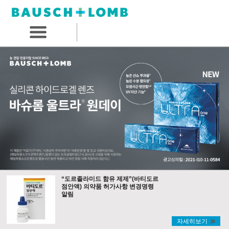
“도르졸라미드 함유 제제”(바티도르
점안액) 의약품 허가사항 변경명령
알림
자세히보기