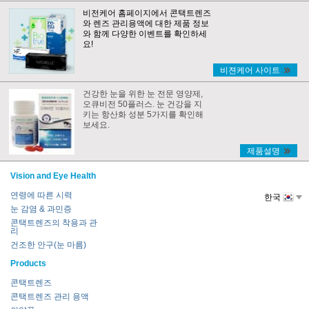
비전케어 홈페이지에서 콘택트렌즈
와 렌즈 관리용액에 대한 제품 정보
와 함께 다양한 이벤트를 확인하세
요!
비젼케어 사이트
건강한 눈을 위한 눈 전문 영양제,
오큐비전 50플러스. 눈 건강을 지
키는 항산화 성분 5가지를 확인해
보세요.
제품설명
Vision and Eye Health
연령에 따른 시력
한국
눈 감염 & 과민증
콘택트렌즈의 착용과 관
리
건조한 안구(눈 마름)
Products
콘택트렌즈
콘택트렌즈 관리 용액