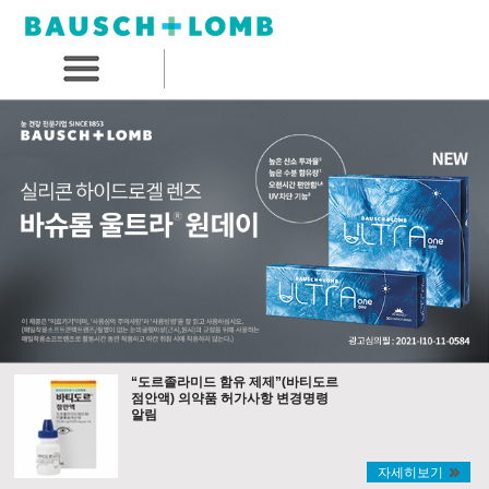
“도르졸라미드 함유 제제”(바티도르
점안액) 의약품 허가사항 변경명령
알림
자세히보기