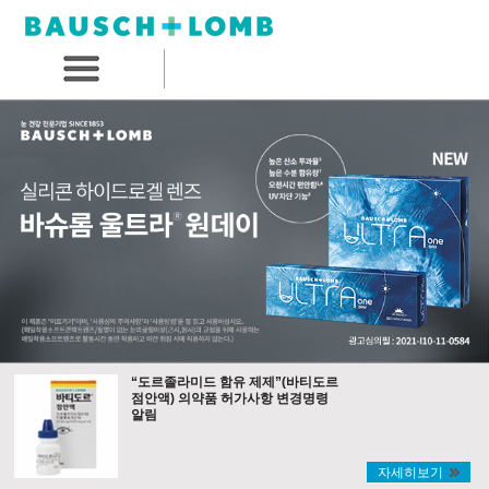
“도르졸라미드 함유 제제”(바티도르
점안액) 의약품 허가사항 변경명령
알림
자세히보기