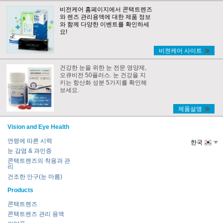
비전케어 홈페이지에서 콘택트렌즈
와 렌즈 관리용액에 대한 제품 정보
와 함께 다양한 이벤트를 확인하세
요!
비젼케어 사이트
건강한 눈을 위한 눈 전문 영양제,
오큐비전 50플러스. 눈 건강을 지
키는 항산화 성분 5가지를 확인해
보세요.
제품설명
Vision and Eye Health
연령에 따른 시력
한국
눈 감염 & 과민증
콘택트렌즈의 착용과 관
리
건조한 안구(눈 마름)
Products
콘택트렌즈
콘택트렌즈 관리 용액