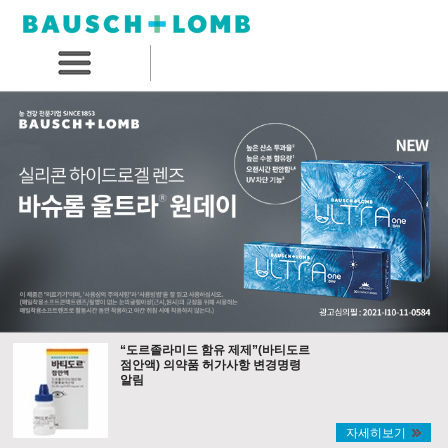
“도르졸라미드 함유 제제”(바티도르
점안액) 의약품 허가사항 변경명령
알림
자세히보기