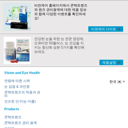
비전케어 홈페이지에서 콘택트렌즈
와 렌즈 관리용액에 대한 제품 정보
와 함께 다양한 이벤트를 확인하세
요!
비젼케어 사이트
건강한 눈을 위한 눈 전문 영양제,
오큐비전 50플러스. 눈 건강을 지
키는 항산화 성분 5가지를 확인해
보세요.
제품설명
Vision and Eye Health
연령에 따른 시력
한국
눈 감염 & 과민증
콘택트렌즈의 착용과 관
리
건조한 안구(눈 마름)
Products
콘택트렌즈
콘택트렌즈 관리 용액