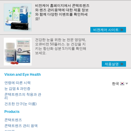
비전케어 홈페이지에서 콘택트렌즈
와 렌즈 관리용액에 대한 제품 정보
와 함께 다양한 이벤트를 확인하세
요!
비젼케어 사이트
건강한 눈을 위한 눈 전문 영양제,
오큐비전 50플러스. 눈 건강을 지
키는 항산화 성분 5가지를 확인해
보세요.
제품설명
Vision and Eye Health
연령에 따른 시력
한국
눈 감염 & 과민증
콘택트렌즈의 착용과 관
리
건조한 안구(눈 마름)
Products
콘택트렌즈
콘택트렌즈 관리 용액