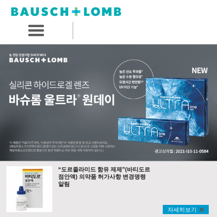
“도르졸라미드 함유 제제”(바티도르
점안액) 의약품 허가사항 변경명령
알림
자세히보기