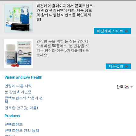
비전케어 홈페이지에서 콘택트렌즈
와 렌즈 관리용액에 대한 제품 정보
와 함께 다양한 이벤트를 확인하세
요!
비젼케어 사이트
건강한 눈을 위한 눈 전문 영양제,
오큐비전 50플러스. 눈 건강을 지
키는 항산화 성분 5가지를 확인해
보세요.
제품설명
Vision and Eye Health
연령에 따른 시력
한국
눈 감염 & 과민증
콘택트렌즈의 착용과 관
리
건조한 안구(눈 마름)
Products
콘택트렌즈
콘택트렌즈 관리 용액