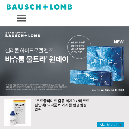
“도르졸라미드 함유 제제”(바티도르
점안액) 의약품 허가사항 변경명령
알림
자세히보기