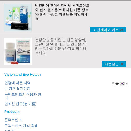
비전케어 홈페이지에서 콘택트렌즈
와 렌즈 관리용액에 대한 제품 정보
와 함께 다양한 이벤트를 확인하세
요!
비젼케어 사이트
건강한 눈을 위한 눈 전문 영양제,
오큐비전 50플러스. 눈 건강을 지
키는 항산화 성분 5가지를 확인해
보세요.
제품설명
Vision and Eye Health
연령에 따른 시력
한국
눈 감염 & 과민증
콘택트렌즈의 착용과 관
리
건조한 안구(눈 마름)
Products
콘택트렌즈
콘택트렌즈 관리 용액