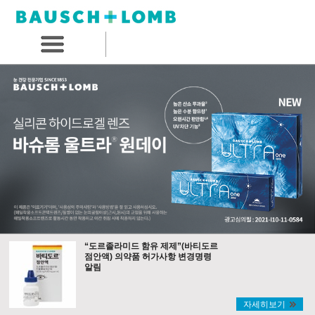
“도르졸라미드 함유 제제”(바티도르
점안액) 의약품 허가사항 변경명령
알림
자세히보기