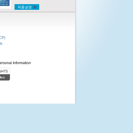
제품설명
P)
b
ersonal Information