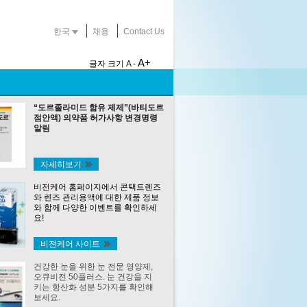
한국
채용
Contact Us
A+
글자 크기
A -
“도르졸라미드 함유 제제”(바티도르
점안액) 의약품 허가사항 변경명령
알림
자세히보기
비전케어 홈페이지에서 콘택트렌즈
와 렌즈 관리용액에 대한 제품 정보
와 함께 다양한 이벤트를 확인하세
요!
비젼케어 사이트
건강한 눈을 위한 눈 전문 영양제,
오큐비전 50플러스. 눈 건강을 지
키는 항산화 성분 5가지를 확인해
보세요.