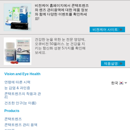
비전케어 홈페이지에서 콘택트렌즈
와 렌즈 관리용액에 대한 제품 정보
와 함께 다양한 이벤트를 확인하세
요!
비젼케어 사이트
건강한 눈을 위한 눈 전문 영양제,
오큐비전 50플러스. 눈 건강을 지
키는 항산화 성분 5가지를 확인해
보세요.
제품설명
Vision and Eye Health
연령에 따른 시력
한국
눈 감염 & 과민증
콘택트렌즈의 착용과 관
리
건조한 안구(눈 마름)
Products
콘택트렌즈
콘택트렌즈 관리 용액