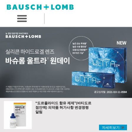
“도르졸라미드 함유 제제”(바티도르
점안액) 의약품 허가사항 변경명령
알림
자세히보기