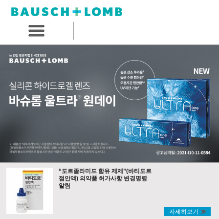
“도르졸라미드 함유 제제”(바티도르
점안액) 의약품 허가사항 변경명령
알림
자세히보기