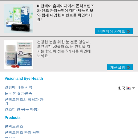
비전케어 홈페이지에서 콘택트렌즈
와 렌즈 관리용액에 대한 제품 정보
와 함께 다양한 이벤트를 확인하세
요!
비젼케어 사이트
건강한 눈을 위한 눈 전문 영양제,
오큐비전 50플러스. 눈 건강을 지
키는 항산화 성분 5가지를 확인해
보세요.
제품설명
Vision and Eye Health
연령에 따른 시력
한국
눈 감염 & 과민증
콘택트렌즈의 착용과 관
리
건조한 안구(눈 마름)
Products
콘택트렌즈
콘택트렌즈 관리 용액