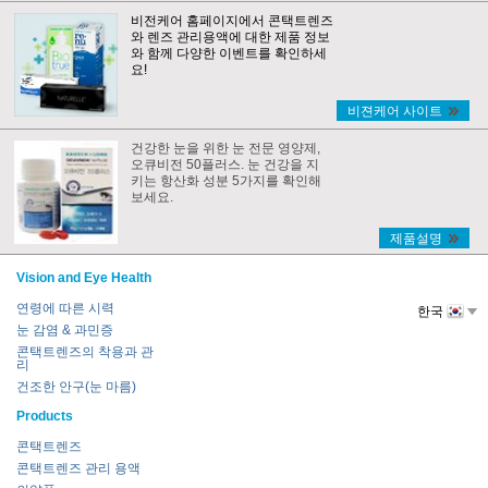
비전케어 홈페이지에서 콘택트렌즈
와 렌즈 관리용액에 대한 제품 정보
와 함께 다양한 이벤트를 확인하세
요!
비젼케어 사이트
건강한 눈을 위한 눈 전문 영양제,
오큐비전 50플러스. 눈 건강을 지
키는 항산화 성분 5가지를 확인해
보세요.
제품설명
Vision and Eye Health
연령에 따른 시력
한국
눈 감염 & 과민증
콘택트렌즈의 착용과 관
리
건조한 안구(눈 마름)
Products
콘택트렌즈
콘택트렌즈 관리 용액