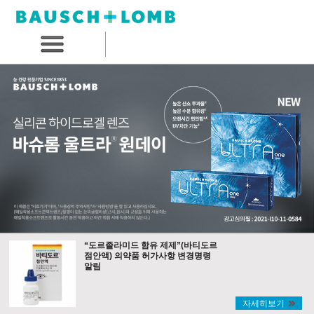
“도르졸라미드 함유 제제”(바티도르
점안액) 의약품 허가사항 변경명령
알림
자세히보기