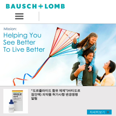
“도르졸라미드 함유 제제”(바티도르
점안액) 의약품 허가사항 변경명령
알림
자세히보기