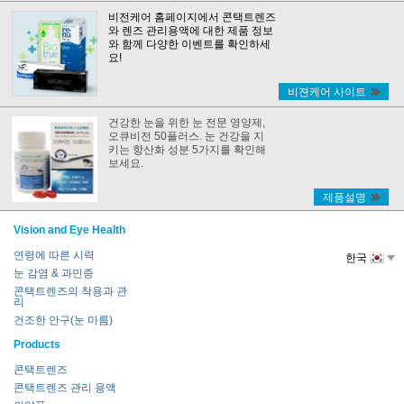
비전케어 홈페이지에서 콘택트렌즈
와 렌즈 관리용액에 대한 제품 정보
와 함께 다양한 이벤트를 확인하세
요!
비젼케어 사이트
건강한 눈을 위한 눈 전문 영양제,
오큐비전 50플러스. 눈 건강을 지
키는 항산화 성분 5가지를 확인해
보세요.
제품설명
Vision and Eye Health
연령에 따른 시력
한국
눈 감염 & 과민증
콘택트렌즈의 착용과 관
리
건조한 안구(눈 마름)
Products
콘택트렌즈
콘택트렌즈 관리 용액