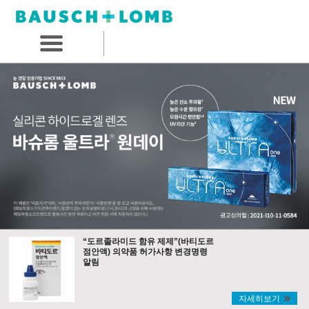
“도르졸라미드 함유 제제”(바티도르
점안액) 의약품 허가사항 변경명령
알림
자세히보기