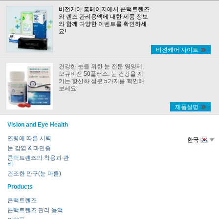
비전케어 홈페이지에서 콘택트렌즈
와 렌즈 관리용액에 대한 제품 정보
와 함께 다양한 이벤트를 확인하세
요!
비젼케어 사이트
건강한 눈을 위한 눈 전문 영양제,
오큐비전 50플러스. 눈 건강을 지
키는 항산화 성분 5가지를 확인해
보세요.
제품설명
Vision and Eye Health
연령에 따른 시력
한국
눈 감염 & 과민증
콘택트렌즈의 착용과 관
리
건조한 안구(눈 마름)
Products
콘택트렌즈
콘택트렌즈 관리 용액