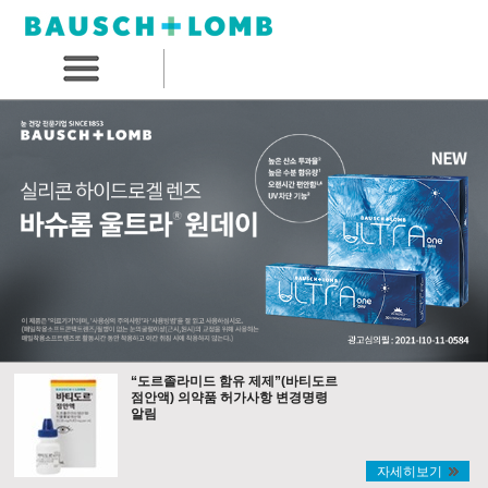
“도르졸라미드 함유 제제”(바티도르
점안액) 의약품 허가사항 변경명령
알림
자세히보기