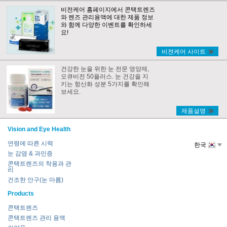
비전케어 홈페이지에서 콘택트렌즈
와 렌즈 관리용액에 대한 제품 정보
와 함께 다양한 이벤트를 확인하세
요!
비젼케어 사이트
건강한 눈을 위한 눈 전문 영양제,
오큐비전 50플러스. 눈 건강을 지
키는 항산화 성분 5가지를 확인해
보세요.
제품설명
Vision and Eye Health
연령에 따른 시력
한국
눈 감염 & 과민증
콘택트렌즈의 착용과 관
리
건조한 안구(눈 마름)
Products
콘택트렌즈
콘택트렌즈 관리 용액