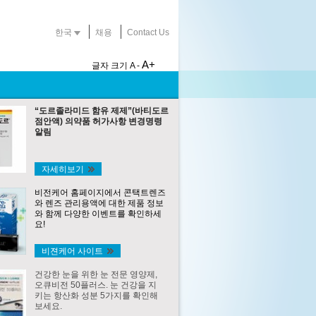
한국
채용
Contact Us
A+
글자 크기
A -
“도르졸라미드 함유 제제”(바티도르
점안액) 의약품 허가사항 변경명령
알림
자세히보기
비전케어 홈페이지에서 콘택트렌즈
와 렌즈 관리용액에 대한 제품 정보
와 함께 다양한 이벤트를 확인하세
요!
비젼케어 사이트
건강한 눈을 위한 눈 전문 영양제,
오큐비전 50플러스. 눈 건강을 지
키는 항산화 성분 5가지를 확인해
보세요.