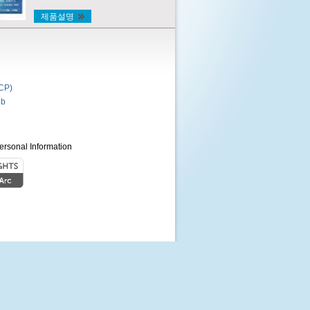
제품설명
P)
b
ersonal Information