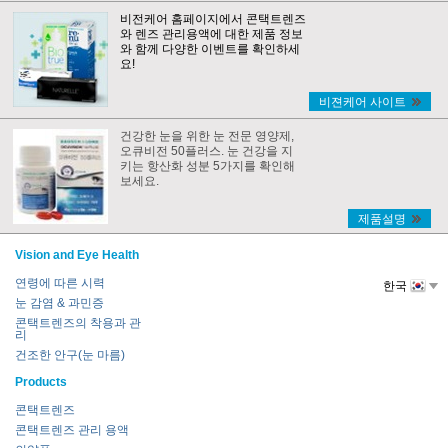
비전케어 홈페이지에서 콘택트렌즈
와 렌즈 관리용액에 대한 제품 정보
와 함께 다양한 이벤트를 확인하세
요!
비젼케어 사이트
건강한 눈을 위한 눈 전문 영양제,
오큐비전 50플러스. 눈 건강을 지
키는 항산화 성분 5가지를 확인해
보세요.
제품설명
Vision and Eye Health
연령에 따른 시력
한국
눈 감염 & 과민증
콘택트렌즈의 착용과 관
리
건조한 안구(눈 마름)
Products
콘택트렌즈
콘택트렌즈 관리 용액