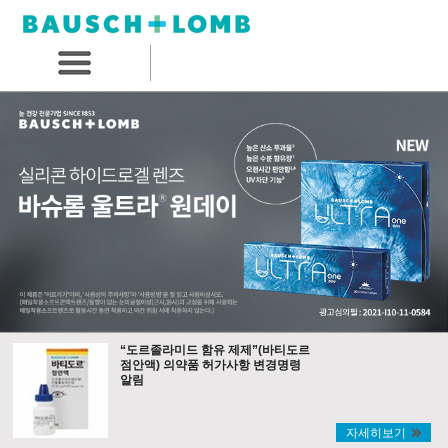
“도르졸라미드 함유 제제”(바티도르
점안액) 의약품 허가사항 변경명령
알림
자세히보기