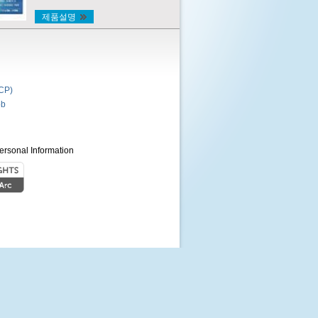
제품설명
P)
b
ersonal Information