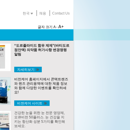
한국
채용
Contact Us
A+
글자 크기
A -
“도르졸라미드 함유 제제”(바티도르
점안액) 의약품 허가사항 변경명령
알림
자세히보기
비전케어 홈페이지에서 콘택트렌즈
와 렌즈 관리용액에 대한 제품 정보
와 함께 다양한 이벤트를 확인하세
요!
비젼케어 사이트
건강한 눈을 위한 눈 전문 영양제,
오큐비전 50플러스. 눈 건강을 지
키는 항산화 성분 5가지를 확인해
보세요.