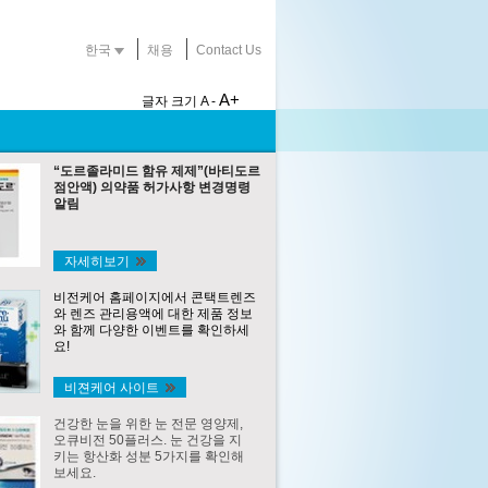
한국
채용
Contact Us
A+
글자 크기
A -
“도르졸라미드 함유 제제”(바티도르
점안액) 의약품 허가사항 변경명령
알림
자세히보기
비전케어 홈페이지에서 콘택트렌즈
와 렌즈 관리용액에 대한 제품 정보
와 함께 다양한 이벤트를 확인하세
요!
비젼케어 사이트
건강한 눈을 위한 눈 전문 영양제,
오큐비전 50플러스. 눈 건강을 지
키는 항산화 성분 5가지를 확인해
보세요.