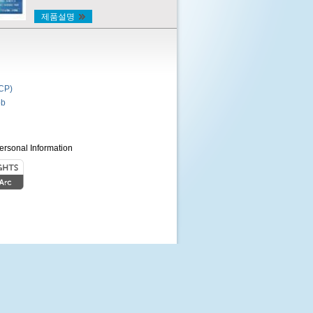
제품설명
P)
b
ersonal Information