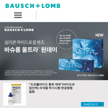
“도르졸라미드 함유 제제”(바티도르
점안액) 의약품 허가사항 변경명령
알림
자세히보기