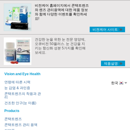
비전케어 홈페이지에서 콘택트렌즈
와 렌즈 관리용액에 대한 제품 정보
와 함께 다양한 이벤트를 확인하세
요!
비젼케어 사이트
건강한 눈을 위한 눈 전문 영양제,
오큐비전 50플러스. 눈 건강을 지
키는 항산화 성분 5가지를 확인해
보세요.
제품설명
Vision and Eye Health
연령에 따른 시력
한국
눈 감염 & 과민증
콘택트렌즈의 착용과 관
리
건조한 안구(눈 마름)
Products
콘택트렌즈
콘택트렌즈 관리 용액