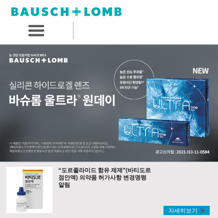
“도르졸라미드 함유 제제”(바티도르
점안액) 의약품 허가사항 변경명령
알림
자세히보기