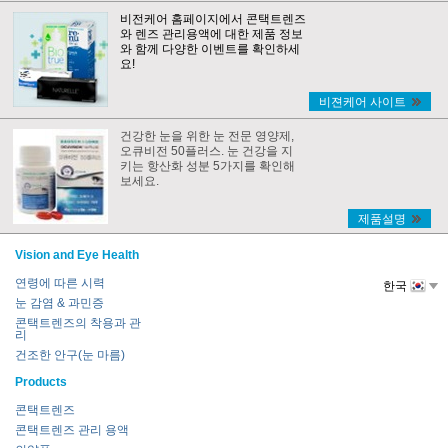
비전케어 홈페이지에서 콘택트렌즈
와 렌즈 관리용액에 대한 제품 정보
와 함께 다양한 이벤트를 확인하세
요!
비젼케어 사이트
건강한 눈을 위한 눈 전문 영양제,
오큐비전 50플러스. 눈 건강을 지
키는 항산화 성분 5가지를 확인해
보세요.
제품설명
Vision and Eye Health
연령에 따른 시력
한국
눈 감염 & 과민증
콘택트렌즈의 착용과 관
리
건조한 안구(눈 마름)
Products
콘택트렌즈
콘택트렌즈 관리 용액