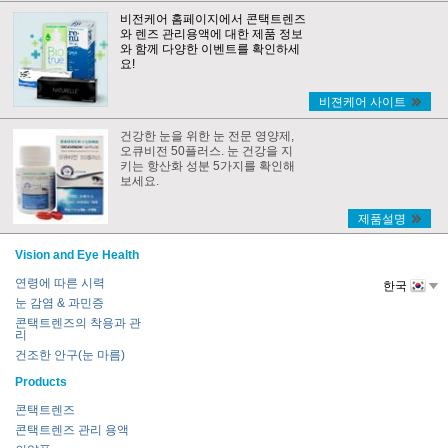
비전케어 홈페이지에서 콘택트렌즈
와 렌즈 관리용액에 대한 제품 정보
와 함께 다양한 이벤트를 확인하세
요!
비젼케어 사이트
건강한 눈을 위한 눈 전문 영양제,
오큐비전 50플러스. 눈 건강을 지
키는 항산화 성분 5가지를 확인해
보세요.
제품설명
Vision and Eye Health
연령에 따른 시력
한국
눈 감염 & 과민증
콘택트렌즈의 착용과 관
리
건조한 안구(눈 마름)
Products
콘택트렌즈
콘택트렌즈 관리 용액