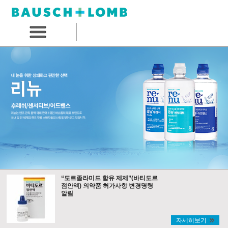
“도르졸라미드 함유 제제”(바티도르
점안액) 의약품 허가사항 변경명령
알림
자세히보기