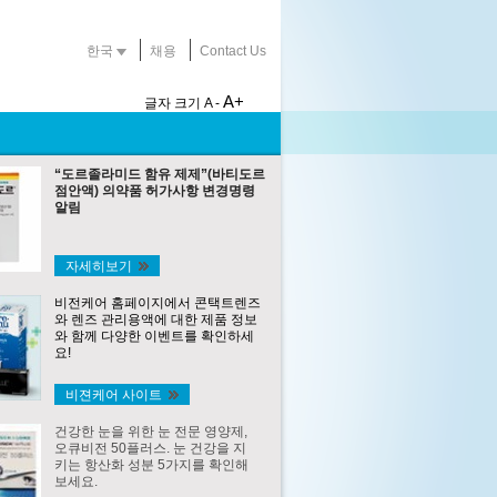
한국
채용
Contact Us
A+
글자 크기
A -
“도르졸라미드 함유 제제”(바티도르
점안액) 의약품 허가사항 변경명령
알림
자세히보기
비전케어 홈페이지에서 콘택트렌즈
와 렌즈 관리용액에 대한 제품 정보
와 함께 다양한 이벤트를 확인하세
요!
비젼케어 사이트
건강한 눈을 위한 눈 전문 영양제,
오큐비전 50플러스. 눈 건강을 지
키는 항산화 성분 5가지를 확인해
보세요.