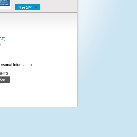
제품설명
P)
b
ersonal Information