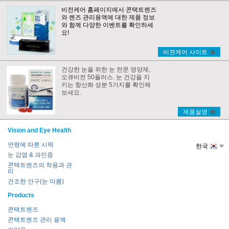
비전케어 홈페이지에서 콘택트렌즈
와 렌즈 관리용액에 대한 제품 정보
와 함께 다양한 이벤트를 확인하세
요!
비젼케어 사이트
건강한 눈을 위한 눈 전문 영양제,
오큐비전 50플러스. 눈 건강을 지
키는 항산화 성분 5가지를 확인해
보세요.
제품설명
Vision and Eye Health
연령에 따른 시력
한국
눈 감염 & 과민증
콘택트렌즈의 착용과 관
리
건조한 안구(눈 마름)
Products
콘택트렌즈
콘택트렌즈 관리 용액