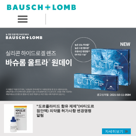
“도르졸라미드 함유 제제”(바티도르
점안액) 의약품 허가사항 변경명령
알림
자세히보기