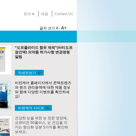
한국
채용
Contact Us
A+
글자 크기
A -
“도르졸라미드 함유 제제”(바티도르
점안액) 의약품 허가사항 변경명령
알림
자세히보기
비전케어 홈페이지에서 콘택트렌즈
와 렌즈 관리용액에 대한 제품 정보
와 함께 다양한 이벤트를 확인하세
요!
비젼케어 사이트
건강한 눈을 위한 눈 전문 영양제,
오큐비전 50플러스. 눈 건강을 지
키는 항산화 성분 5가지를 확인해
보세요.