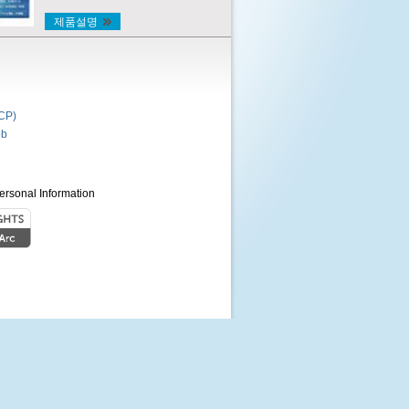
제품설명
P)
b
ersonal Information