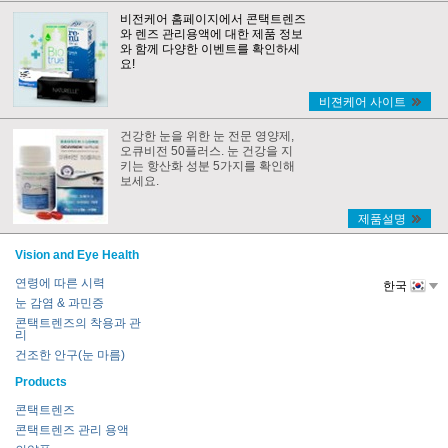
비전케어 홈페이지에서 콘택트렌즈
와 렌즈 관리용액에 대한 제품 정보
와 함께 다양한 이벤트를 확인하세
요!
비젼케어 사이트
건강한 눈을 위한 눈 전문 영양제,
오큐비전 50플러스. 눈 건강을 지
키는 항산화 성분 5가지를 확인해
보세요.
제품설명
Vision and Eye Health
연령에 따른 시력
한국
눈 감염 & 과민증
콘택트렌즈의 착용과 관
리
건조한 안구(눈 마름)
Products
콘택트렌즈
콘택트렌즈 관리 용액