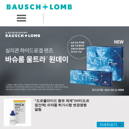
“도르졸라미드 함유 제제”(바티도르
점안액) 의약품 허가사항 변경명령
알림
자세히보기