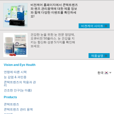
비전케어 홈페이지에서 콘택트렌즈
와 렌즈 관리용액에 대한 제품 정보
와 함께 다양한 이벤트를 확인하세
요!
비젼케어 사이트
건강한 눈을 위한 눈 전문 영양제,
오큐비전 50플러스. 눈 건강을 지
키는 항산화 성분 5가지를 확인해
보세요.
제품설명
Vision and Eye Health
연령에 따른 시력
한국
눈 감염 & 과민증
콘택트렌즈의 착용과 관
리
건조한 안구(눈 마름)
Products
콘택트렌즈
콘택트렌즈 관리 용액