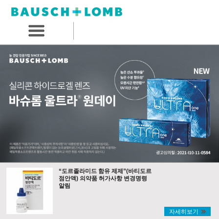
“도르졸라미드 함유 제제”(바티도르
점안액) 의약품 허가사항 변경명령
알림
자세히보기