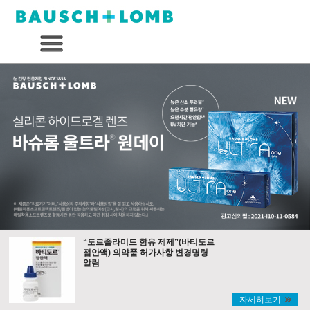
“도르졸라미드 함유 제제”(바티도르
점안액) 의약품 허가사항 변경명령
알림
자세히보기