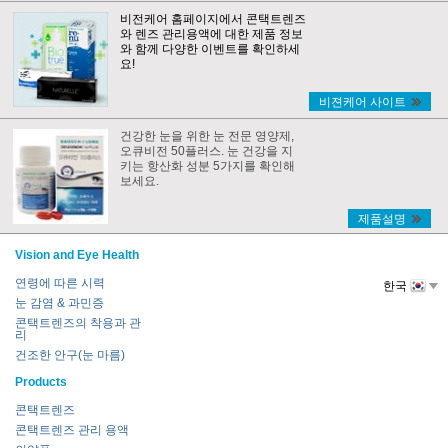
비전케어 홈페이지에서 콘택트렌즈
와 렌즈 관리용액에 대한 제품 정보
와 함께 다양한 이벤트를 확인하세
요!
비젼케어 사이트
건강한 눈을 위한 눈 전문 영양제,
오큐비전 50플러스. 눈 건강을 지
키는 항산화 성분 5가지를 확인해
보세요.
제품설명
Vision and Eye Health
연령에 따른 시력
한국
눈 감염 & 과민증
콘택트렌즈의 착용과 관
리
건조한 안구(눈 마름)
Products
콘택트렌즈
콘택트렌즈 관리 용액