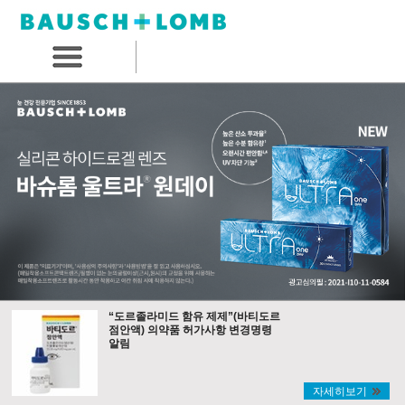
“도르졸라미드 함유 제제”(바티도르
점안액) 의약품 허가사항 변경명령
알림
자세히보기