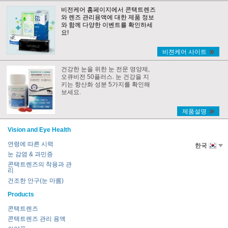
비전케어 홈페이지에서 콘택트렌즈
와 렌즈 관리용액에 대한 제품 정보
와 함께 다양한 이벤트를 확인하세
요!
비젼케어 사이트
건강한 눈을 위한 눈 전문 영양제,
오큐비전 50플러스. 눈 건강을 지
키는 항산화 성분 5가지를 확인해
보세요.
제품설명
Vision and Eye Health
연령에 따른 시력
한국
눈 감염 & 과민증
콘택트렌즈의 착용과 관
리
건조한 안구(눈 마름)
Products
콘택트렌즈
콘택트렌즈 관리 용액