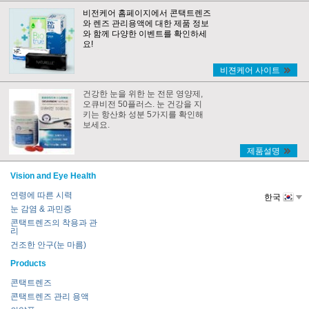
비전케어 홈페이지에서 콘택트렌즈
와 렌즈 관리용액에 대한 제품 정보
와 함께 다양한 이벤트를 확인하세
요!
비젼케어 사이트
건강한 눈을 위한 눈 전문 영양제,
오큐비전 50플러스. 눈 건강을 지
키는 항산화 성분 5가지를 확인해
보세요.
제품설명
Vision and Eye Health
연령에 따른 시력
한국
눈 감염 & 과민증
콘택트렌즈의 착용과 관
리
건조한 안구(눈 마름)
Products
콘택트렌즈
콘택트렌즈 관리 용액