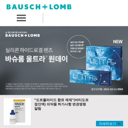
“도르졸라미드 함유 제제”(바티도르
점안액) 의약품 허가사항 변경명령
알림
자세히보기