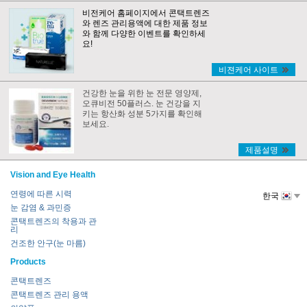
비전케어 홈페이지에서 콘택트렌즈
와 렌즈 관리용액에 대한 제품 정보
와 함께 다양한 이벤트를 확인하세
요!
비젼케어 사이트
건강한 눈을 위한 눈 전문 영양제,
오큐비전 50플러스. 눈 건강을 지
키는 항산화 성분 5가지를 확인해
보세요.
제품설명
Vision and Eye Health
연령에 따른 시력
한국
눈 감염 & 과민증
콘택트렌즈의 착용과 관
리
건조한 안구(눈 마름)
Products
콘택트렌즈
콘택트렌즈 관리 용액