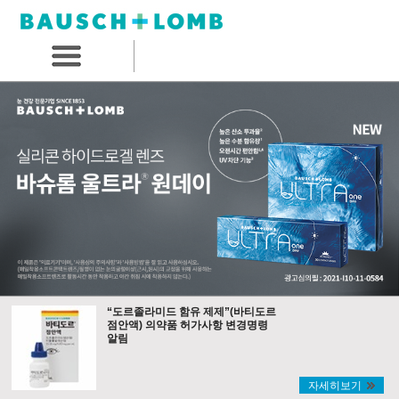
“도르졸라미드 함유 제제”(바티도르
점안액) 의약품 허가사항 변경명령
알림
자세히보기