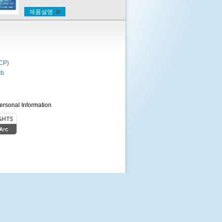
제품설명
P)
b
ersonal Information