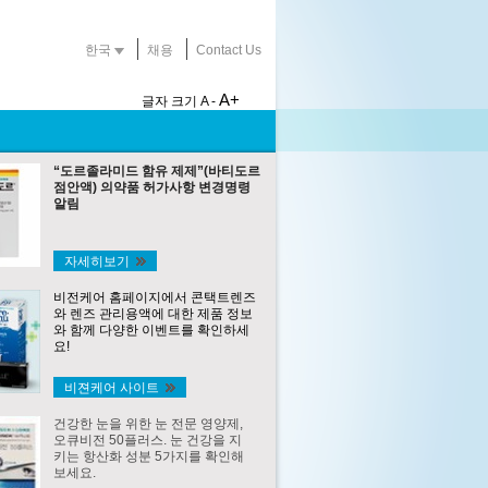
한국
채용
Contact Us
A+
글자 크기
A -
“도르졸라미드 함유 제제”(바티도르
점안액) 의약품 허가사항 변경명령
알림
자세히보기
비전케어 홈페이지에서 콘택트렌즈
와 렌즈 관리용액에 대한 제품 정보
와 함께 다양한 이벤트를 확인하세
요!
비젼케어 사이트
건강한 눈을 위한 눈 전문 영양제,
오큐비전 50플러스. 눈 건강을 지
키는 항산화 성분 5가지를 확인해
보세요.