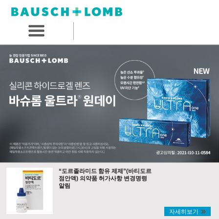
“도르졸라미드 함유 제제”(바티도르
점안액) 의약품 허가사항 변경명령
알림
자세히보기