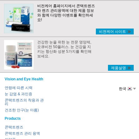
비전케어 홈페이지에서 콘택트렌즈
와 렌즈 관리용액에 대한 제품 정보
와 함께 다양한 이벤트를 확인하세
요!
비젼케어 사이트
건강한 눈을 위한 눈 전문 영양제,
오큐비전 50플러스. 눈 건강을 지
키는 항산화 성분 5가지를 확인해
보세요.
제품설명
Vision and Eye Health
연령에 따른 시력
한국
눈 감염 & 과민증
콘택트렌즈의 착용과 관
리
건조한 안구(눈 마름)
Products
콘택트렌즈
콘택트렌즈 관리 용액