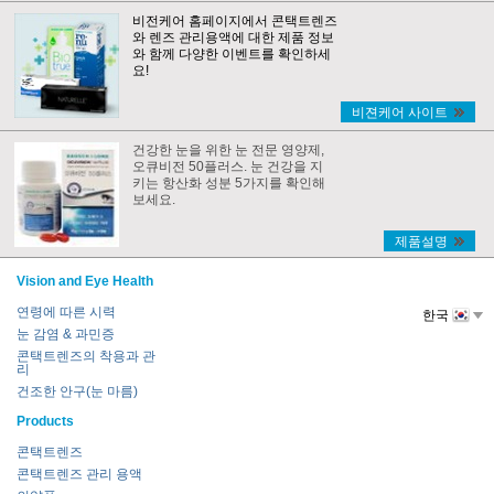
비전케어 홈페이지에서 콘택트렌즈
와 렌즈 관리용액에 대한 제품 정보
와 함께 다양한 이벤트를 확인하세
요!
비젼케어 사이트
건강한 눈을 위한 눈 전문 영양제,
오큐비전 50플러스. 눈 건강을 지
키는 항산화 성분 5가지를 확인해
보세요.
제품설명
Vision and Eye Health
연령에 따른 시력
한국
눈 감염 & 과민증
콘택트렌즈의 착용과 관
리
건조한 안구(눈 마름)
Products
콘택트렌즈
콘택트렌즈 관리 용액