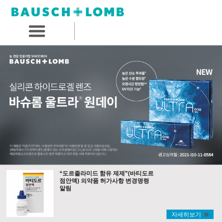
“도르졸라미드 함유 제제”(바티도르
점안액) 의약품 허가사항 변경명령
알림
자세히보기