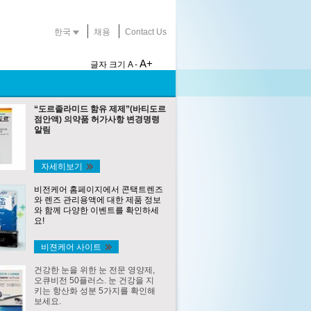
한국
채용
Contact Us
A+
글자 크기
A -
“도르졸라미드 함유 제제”(바티도르
점안액) 의약품 허가사항 변경명령
알림
자세히보기
비전케어 홈페이지에서 콘택트렌즈
와 렌즈 관리용액에 대한 제품 정보
와 함께 다양한 이벤트를 확인하세
요!
비젼케어 사이트
건강한 눈을 위한 눈 전문 영양제,
오큐비전 50플러스. 눈 건강을 지
키는 항산화 성분 5가지를 확인해
보세요.