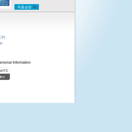
제품설명
P)
b
ersonal Information