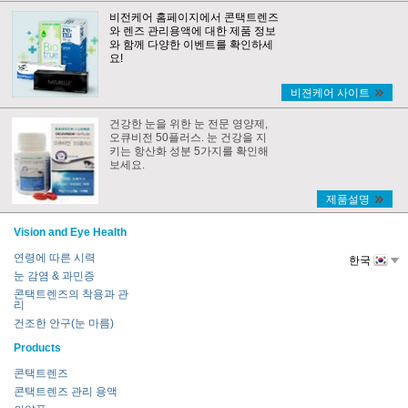
비전케어 홈페이지에서 콘택트렌즈
와 렌즈 관리용액에 대한 제품 정보
와 함께 다양한 이벤트를 확인하세
요!
비젼케어 사이트
건강한 눈을 위한 눈 전문 영양제,
오큐비전 50플러스. 눈 건강을 지
키는 항산화 성분 5가지를 확인해
보세요.
제품설명
Vision and Eye Health
연령에 따른 시력
한국
눈 감염 & 과민증
콘택트렌즈의 착용과 관
리
건조한 안구(눈 마름)
Products
콘택트렌즈
콘택트렌즈 관리 용액