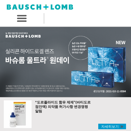
“도르졸라미드 함유 제제”(바티도르
점안액) 의약품 허가사항 변경명령
알림
자세히보기