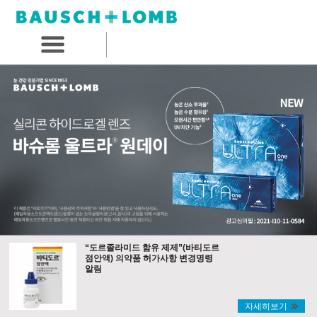
“도르졸라미드 함유 제제”(바티도르
점안액) 의약품 허가사항 변경명령
알림
자세히보기