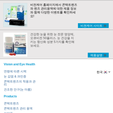
비전케어 홈페이지에서 콘택트렌즈
와 렌즈 관리용액에 대한 제품 정보
와 함께 다양한 이벤트를 확인하세
요!
비젼케어 사이트
건강한 눈을 위한 눈 전문 영양제,
오큐비전 50플러스. 눈 건강을 지
키는 항산화 성분 5가지를 확인해
보세요.
제품설명
Vision and Eye Health
연령에 따른 시력
한국
눈 감염 & 과민증
콘택트렌즈의 착용과 관
리
건조한 안구(눈 마름)
Products
콘택트렌즈
콘택트렌즈 관리 용액