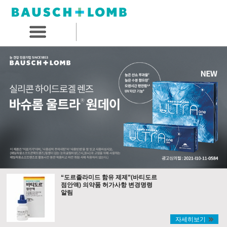
“도르졸라미드 함유 제제”(바티도르
점안액) 의약품 허가사항 변경명령
알림
자세히보기