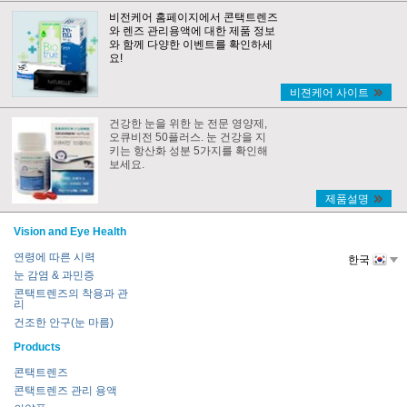
비전케어 홈페이지에서 콘택트렌즈
와 렌즈 관리용액에 대한 제품 정보
와 함께 다양한 이벤트를 확인하세
요!
비젼케어 사이트
건강한 눈을 위한 눈 전문 영양제,
오큐비전 50플러스. 눈 건강을 지
키는 항산화 성분 5가지를 확인해
보세요.
제품설명
Vision and Eye Health
연령에 따른 시력
한국
눈 감염 & 과민증
콘택트렌즈의 착용과 관
리
건조한 안구(눈 마름)
Products
콘택트렌즈
콘택트렌즈 관리 용액