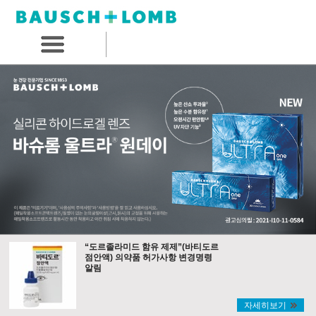
“도르졸라미드 함유 제제”(바티도르
점안액) 의약품 허가사항 변경명령
알림
자세히보기