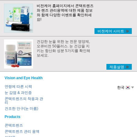
비전케어 홈페이지에서 콘택트렌즈
와 렌즈 관리용액에 대한 제품 정보
와 함께 다양한 이벤트를 확인하세
요!
비젼케어 사이트
건강한 눈을 위한 눈 전문 영양제,
오큐비전 50플러스. 눈 건강을 지
키는 항산화 성분 5가지를 확인해
보세요.
제품설명
Vision and Eye Health
연령에 따른 시력
한국
눈 감염 & 과민증
콘택트렌즈의 착용과 관
리
건조한 안구(눈 마름)
Products
콘택트렌즈
콘택트렌즈 관리 용액