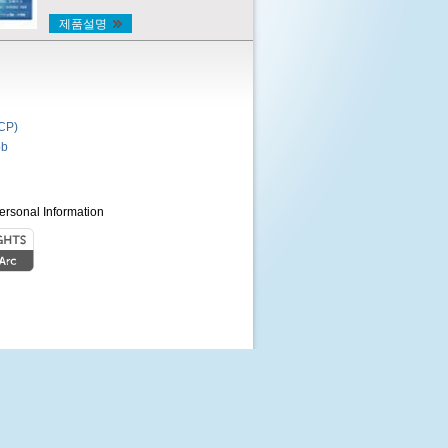
제품설명
P)
b
ersonal Information