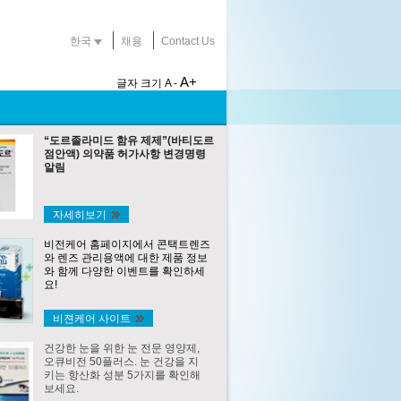
한국
채용
Contact Us
A+
글자 크기
A -
“도르졸라미드 함유 제제”(바티도르
점안액) 의약품 허가사항 변경명령
알림
자세히보기
비전케어 홈페이지에서 콘택트렌즈
와 렌즈 관리용액에 대한 제품 정보
와 함께 다양한 이벤트를 확인하세
요!
비젼케어 사이트
건강한 눈을 위한 눈 전문 영양제,
오큐비전 50플러스. 눈 건강을 지
키는 항산화 성분 5가지를 확인해
보세요.