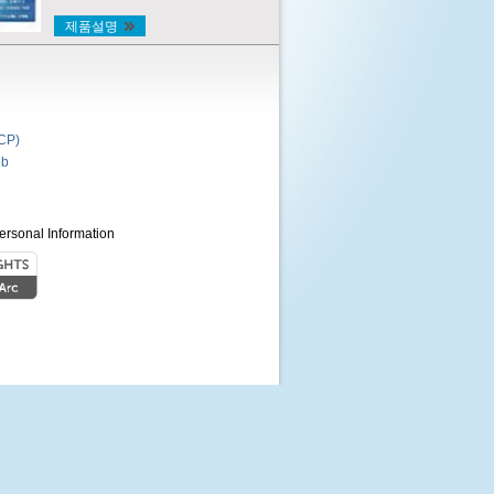
제품설명
P)
b
ersonal Information