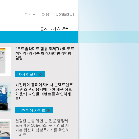
한국
채용
Contact Us
A+
글자 크기
A -
“도르졸라미드 함유 제제”(바티도르
점안액) 의약품 허가사항 변경명령
알림
자세히보기
비전케어 홈페이지에서 콘택트렌즈
와 렌즈 관리용액에 대한 제품 정보
와 함께 다양한 이벤트를 확인하세
요!
비젼케어 사이트
건강한 눈을 위한 눈 전문 영양제,
오큐비전 50플러스. 눈 건강을 지
키는 항산화 성분 5가지를 확인해
보세요.