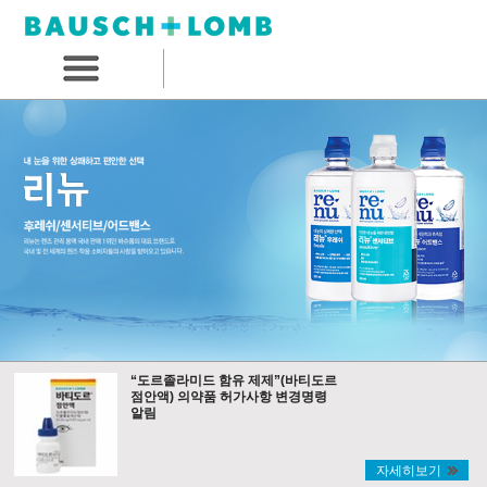
“도르졸라미드 함유 제제”(바티도르
점안액) 의약품 허가사항 변경명령
알림
자세히보기