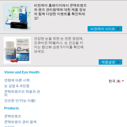
비전케어 홈페이지에서 콘택트렌즈
와 렌즈 관리용액에 대한 제품 정보
와 함께 다양한 이벤트를 확인하세
요!
비젼케어 사이트
건강한 눈을 위한 눈 전문 영양제,
오큐비전 50플러스. 눈 건강을 지
키는 항산화 성분 5가지를 확인해
보세요.
제품설명
Vision and Eye Health
연령에 따른 시력
한국
눈 감염 & 과민증
콘택트렌즈의 착용과 관
리
건조한 안구(눈 마름)
Products
콘택트렌즈
콘택트렌즈 관리 용액