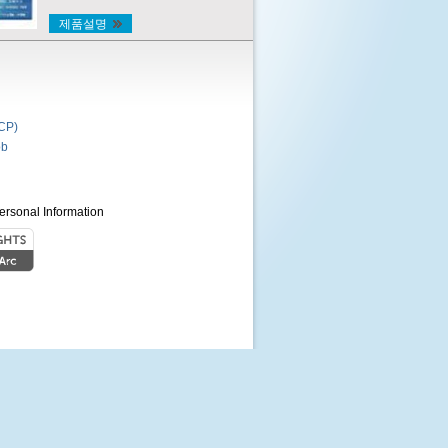
제품설명
P)
b
ersonal Information