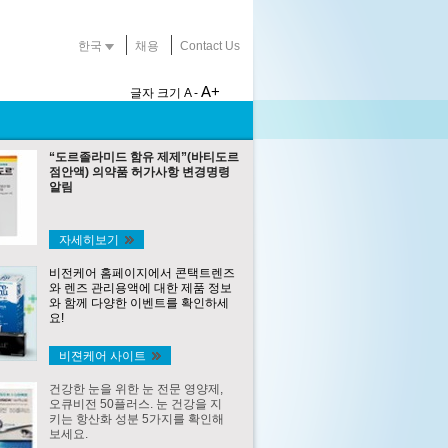
한국
채용
Contact Us
A+
글자 크기
A -
“도르졸라미드 함유 제제”(바티도르
점안액) 의약품 허가사항 변경명령
알림
자세히보기
비전케어 홈페이지에서 콘택트렌즈
와 렌즈 관리용액에 대한 제품 정보
와 함께 다양한 이벤트를 확인하세
요!
비젼케어 사이트
건강한 눈을 위한 눈 전문 영양제,
오큐비전 50플러스. 눈 건강을 지
키는 항산화 성분 5가지를 확인해
보세요.