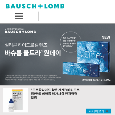
“도르졸라미드 함유 제제”(바티도르
점안액) 의약품 허가사항 변경명령
알림
자세히보기