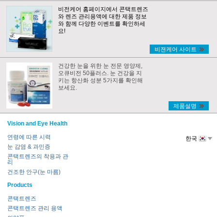
비전케어 홈페이지에서 콘택트렌즈
와 렌즈 관리용액에 대한 제품 정보
와 함께 다양한 이벤트를 확인하세
요!
비젼케어 사이트
건강한 눈을 위한 눈 전문 영양제,
오큐비전 50플러스. 눈 건강을 지
키는 항산화 성분 5가지를 확인해
보세요.
제품설명
Vision and Eye Health
연령에 따른 시력
한국
눈 감염 & 과민증
콘택트렌즈의 착용과 관
리
건조한 안구(눈 마름)
Products
콘택트렌즈
콘택트렌즈 관리 용액