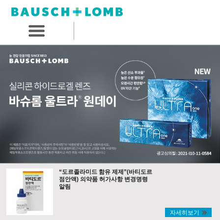
“도르졸라미드 함유 제제”(바티도르
점안액) 의약품 허가사항 변경명령
알림
자세히보기