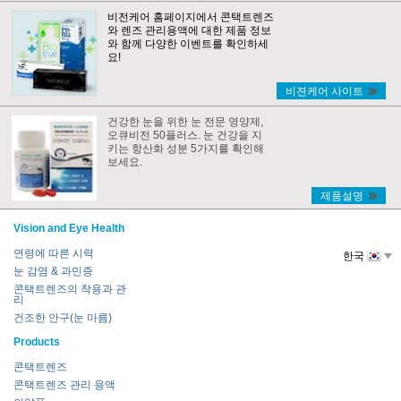
비전케어 홈페이지에서 콘택트렌즈
와 렌즈 관리용액에 대한 제품 정보
와 함께 다양한 이벤트를 확인하세
요!
비젼케어 사이트
건강한 눈을 위한 눈 전문 영양제,
오큐비전 50플러스. 눈 건강을 지
키는 항산화 성분 5가지를 확인해
보세요.
제품설명
Vision and Eye Health
연령에 따른 시력
한국
눈 감염 & 과민증
콘택트렌즈의 착용과 관
리
건조한 안구(눈 마름)
Products
콘택트렌즈
콘택트렌즈 관리 용액