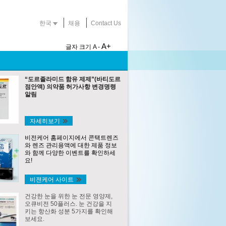
한국
채용
Contact Us
A+
글자 크기
A -
“도르졸라미드 함유 제제”(바티도르
점안액) 의약품 허가사항 변경명령
알림
자세히보기
비전케어 홈페이지에서 콘택트렌즈
와 렌즈 관리용액에 대한 제품 정보
와 함께 다양한 이벤트를 확인하세
요!
비젼케어 사이트
건강한 눈을 위한 눈 전문 영양제,
오큐비전 50플러스. 눈 건강을 지
키는 항산화 성분 5가지를 확인해
보세요.