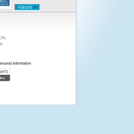
제품설명
P)
b
ersonal Information