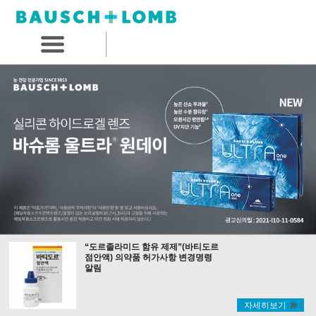
“도르졸라미드 함유 제제”(바티도르
점안액) 의약품 허가사항 변경명령
알림
자세히보기