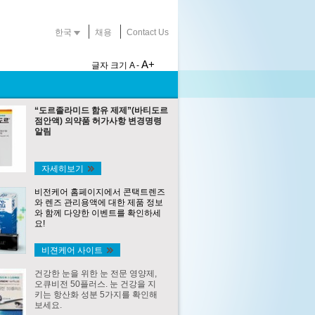
한국
채용
Contact Us
A+
글자 크기
A -
“도르졸라미드 함유 제제”(바티도르
점안액) 의약품 허가사항 변경명령
알림
자세히보기
비전케어 홈페이지에서 콘택트렌즈
와 렌즈 관리용액에 대한 제품 정보
와 함께 다양한 이벤트를 확인하세
요!
비젼케어 사이트
건강한 눈을 위한 눈 전문 영양제,
오큐비전 50플러스. 눈 건강을 지
키는 항산화 성분 5가지를 확인해
보세요.