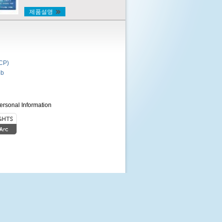
제품설명
P)
b
ersonal Information